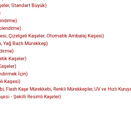
eler, Standart Büyük)
e
endirme)
plendirme)
si, Çizelgeli Kaşeler, Otomatik Ambalaj Kaşesi)
kı, Yağ Bazlı Mürekkep)
dirme)
tik Kaşeler)
Kaşeler)
dirmek İçin)
li Kaşesi)
i, Flash Kaşe Mürekkebi, Renkli Mürekkepler, UV ve Hızlı Kuruy
şesi - Şekilli Resimli Kaşeler)