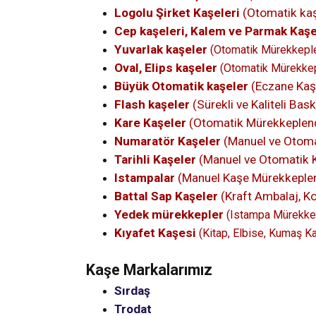
Logolu Şirket Kaşeleri
(Otomatik kaş
Cep kaşeleri, Kalem ve Parmak Kaş
Yuvarlak kaşeler
(Otomatik Mürekkepl
Oval, Elips kaşeler
(Otomatik Mürekke
Büyük Otomatik kaşeler
(Eczane Kaşe
Flash kaşeler
(Sürekli ve Kaliteli Bas
Kare Kaşeler
(Otomatik Mürekkeplen
Numaratör Kaşeler
(Manuel ve Otoma
Tarihli Kaşeler
(Manuel ve Otomatik 
Istampalar
(Manuel Kaşe Mürekkeplen
Battal Sap Kaşeler
(Kraft Ambalaj, Ko
Yedek mürekkepler
(Istampa Mürekkeb
Kıyafet Kaşesi
(Kitap, Elbise, Kumaş Ka
Kaşe Markalarımız
Sırdaş
Trodat