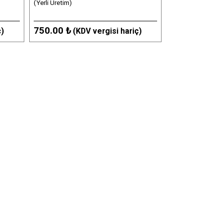
(Yerli Üretim)
750.00 ₺
ç)
(KDV vergisi hariç)