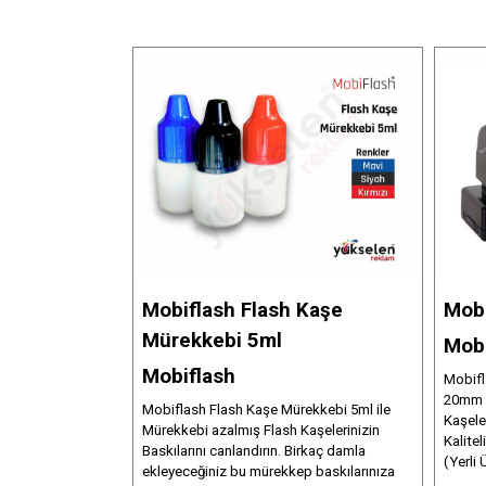
Mobiflash Flash Kaşe
Mobi
Mürekkebi 5ml
Mobi
Mobiflash
Mobifl
20mm Ö
Mobiflash Flash Kaşe Mürekkebi 5ml ile
Kaşele
Mürekkebi azalmış Flash Kaşelerinizin
Kalite
Baskılarını canlandırın. Birkaç damla
(Yerli 
ekleyeceğiniz bu mürekkep baskılarınıza