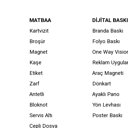
MATBAA
DİJİTAL BASKI
Kartvizit
Branda Baskı
Broşür
Folyo Baskı
Magnet
One Way Visio
Kaşe
Reklam Uygul
Etiket
Araç Magneti
Zarf
Dönkart
Antetli
Ayaklı Pano
Bloknot
Yön Levhası
Servis Altı
Poster Baskı
Cepli Dosya