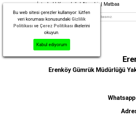
İstanbul | Kayışdağı | Ataşehir | Matbaa
Bu web sitesi çerezler kullanıyor: lütfen
veri koruması konusundaki
Gizlilik
Politikası
ve
Çerez Politikası
ilkelerini
okuyun.
Kabul ediyorum
Ere
Erenköy Gümrük Müdürlüğü Ya
Whatsapp Ü
Adres