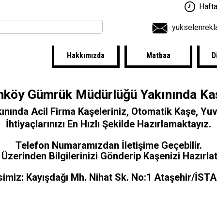
Hafta
yukselenrek
Hakkımızda
Matbaa
D
nköy Gümrük Müdürlüğü Yakınında Ka
kınında
Acil Firma Kaşeleri
niz,
Otomatik Kaşe
,
Yuv
İhtiyaçlarınızı En Hızlı Şekilde Hazırlamaktayız.
Telefon Numaramızdan İletişime Geçebilir.
zerinden Bilgilerinizi Gönderip Kaşenizi Hazırlata
imiz: Kayışdağı Mh. Nihat Sk. No:1 Ataşehir/İS