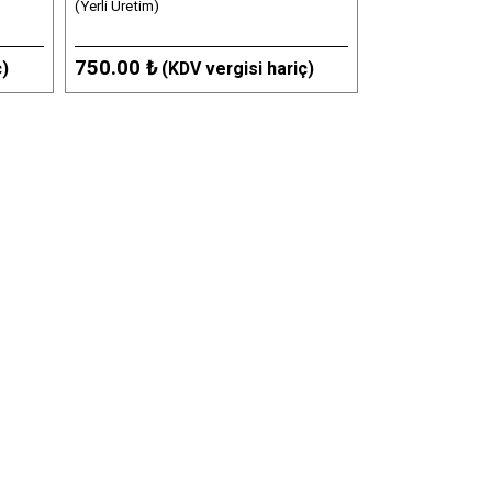
(Yerli Üretim)
750.00 ₺
ç)
(KDV vergisi hariç)