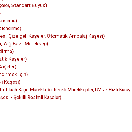
eler, Standart Büyük)
e
endirme)
plendirme)
si, Çizelgeli Kaşeler, Otomatik Ambalaj Kaşesi)
kı, Yağ Bazlı Mürekkep)
dirme)
tik Kaşeler)
Kaşeler)
dirmek İçin)
li Kaşesi)
i, Flash Kaşe Mürekkebi, Renkli Mürekkepler, UV ve Hızlı Kuruy
şesi - Şekilli Resimli Kaşeler)