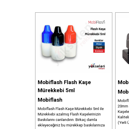
Mobiflash Flash Kaşe
Mobi
Mürekkebi 5ml
Mobi
Mobiflash
Mobifl
20mm Ö
Mobiflash Flash Kaşe Mürekkebi 5ml ile
Kaşele
Mürekkebi azalmış Flash Kaşelerinizin
Kalite
Baskılarını canlandırın. Birkaç damla
(Yerli 
ekleyeceğiniz bu mürekkep baskılarınıza