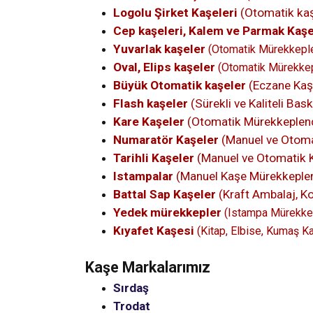
Logolu Şirket Kaşeleri
(Otomatik kaş
Cep kaşeleri, Kalem ve Parmak Kaş
Yuvarlak kaşeler
(Otomatik Mürekkepl
Oval, Elips kaşeler
(Otomatik Mürekke
Büyük Otomatik kaşeler
(Eczane Kaşe
Flash kaşeler
(Sürekli ve Kaliteli Bas
Kare Kaşeler
(Otomatik Mürekkeplen
Numaratör Kaşeler
(Manuel ve Otoma
Tarihli Kaşeler
(Manuel ve Otomatik 
Istampalar
(Manuel Kaşe Mürekkeplen
Battal Sap Kaşeler
(Kraft Ambalaj, Ko
Yedek mürekkepler
(Istampa Mürekkeb
Kıyafet Kaşesi
(Kitap, Elbise, Kumaş Ka
Kaşe Markalarımız
Sırdaş
Trodat