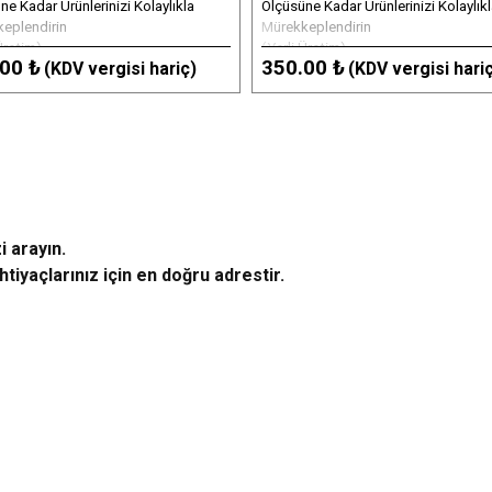
ne Kadar Ürünlerinizi Kolaylıkla
Ölçüsüne Kadar Ürünlerinizi Kolaylık
eplendirin
Mürekkeplendirin
Üretim)
(Yerli Üretim)
00 ₺
350.00 ₺
(KDV vergisi hariç)
(KDV vergisi hari
i arayın.
tiyaçlarınız için en doğru adrestir.