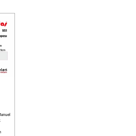
Manuel
k
m