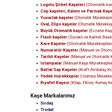
Logolu Şirket Kaşeleri
(Otomatik kaş
Cep kaşeleri, Kalem ve Parmak Kaş
Yuvarlak kaşeler
(Otomatik Mürekkepl
Oval, Elips kaşeler
(Otomatik Mürekke
Büyük Otomatik kaşeler
(Eczane Kaşe
Flash kaşeler
(Sürekli ve Kaliteli Bas
Kare Kaşeler
(Otomatik Mürekkeplen
Numaratör Kaşeler
(Manuel ve Otoma
Tarihli Kaşeler
(Manuel ve Otomatik 
Istampalar
(Manuel Kaşe Mürekkeplen
Battal Sap Kaşeler
(Kraft Ambalaj, Ko
Yedek mürekkepler
(Istampa Mürekkeb
Kıyafet Kaşesi
(Kitap, Elbise, Kumaş Ka
Kaşe Markalarımız
Sırdaş
Trodat