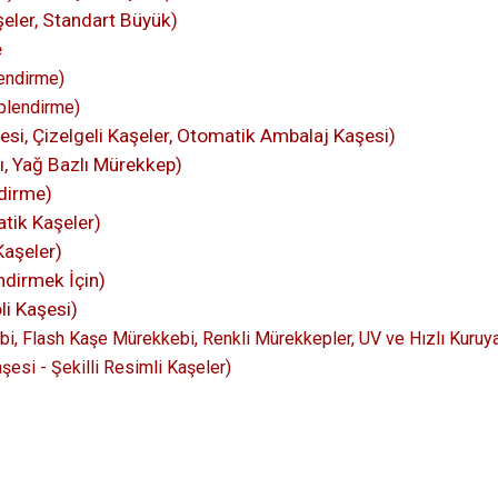
eler, Standart Büyük)
e
endirme)
plendirme)
si, Çizelgeli Kaşeler, Otomatik Ambalaj Kaşesi)
kı, Yağ Bazlı Mürekkep)
dirme)
tik Kaşeler)
Kaşeler)
dirmek İçin)
li Kaşesi)
i, Flash Kaşe Mürekkebi, Renkli Mürekkepler, UV ve Hızlı Kuruy
şesi - Şekilli Resimli Kaşeler)