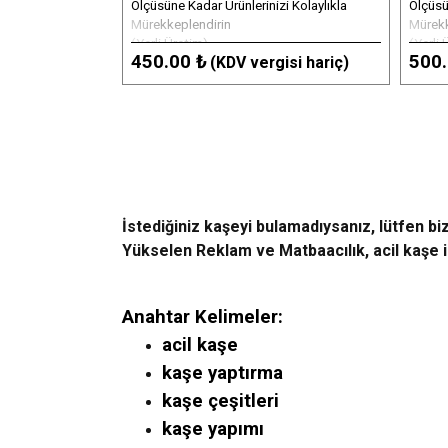
Ölçüsüne Kadar Ürünlerinizi Kolaylıkla
Ölçüsü
Mürekkeplendirin
Mürekk
(Yerli Üretim)
(Yerli 
450.00 ₺
500.
(KDV vergisi hariç)
İstediğiniz kaşeyi bulamadıysanız, lütfen biz
Yükselen Reklam ve Matbaacılık, acil kaşe ih
Anahtar Kelimeler:
acil kaşe
kaşe yaptırma
kaşe çeşitleri
kaşe yapımı